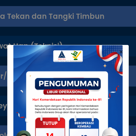
na Tekan dan Tangki Timbun
at Uap (Teknisi)
r/Juru Ikat
eyor (Operator)
ola (Operator)