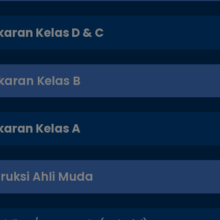
karan Kelas D & C
karan Kelas B
karan Kelas A
ruksi Ahli Muda