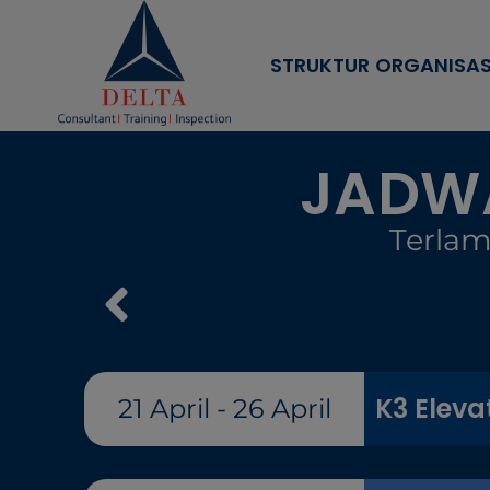
STRUKTUR ORGANISAS
JADWA
Terlam
K3 Eleva
21 April - 26 April