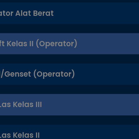
tor Alat Berat
ft Kelas II (Operator)
l/Genset (Operator)
as Kelas III
as Kelas II