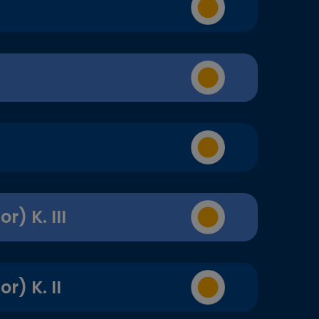
) K. III
) K. II