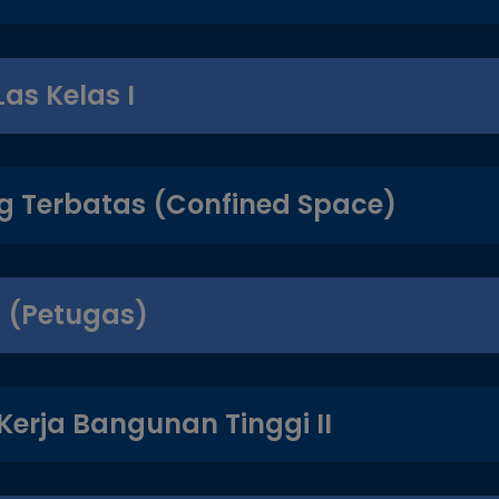
Las Kelas I
g Terbatas (Confined Space)
a (Petugas)
erja Bangunan Tinggi II