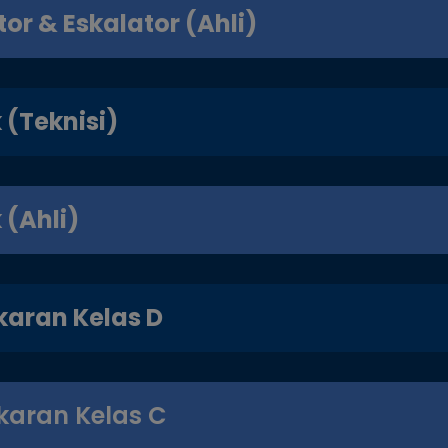
tor & Eskalator (Ahli)
k (Teknisi)
k (Ahli)
karan Kelas D
karan Kelas C