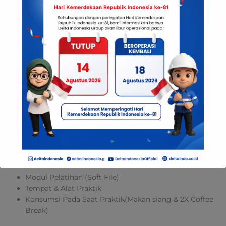
Evaluasi (Teori & Praktik)
Persyaratan Peserta
Min. Pendidikan SLTA atau Sederajat (Fotocopy Ijazah)
Sehat Jasmani dan Rohani, tidak memiliki kekurangan
fungsi tubuh yang dapat menyebabkan bahaya saat
bekerja di ketinggian (Surat Kesehatan dari Dokter)
Melampirkan fotocopy KTP
Surat rekomendasi/permohonan dari perusahaan
Melampirkan pas foto 4×6 & 2×3 masing-masing
sebanyak 2 lembar (background merah)
APD (Safety Shoes & Helm, dll) untuk praktik lapangan
Fasilitas
Sertifikat, & Lisensi K3 dari Kemnaker R.I.
Sertifikat Delta Indonesia
Modul Pelatihan (Soft File)
Tempat & Alat Praktik
Konsumsi Pada Saat Praktik(Makan siang & 2X Coffee
Break)