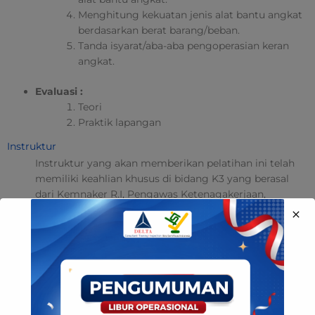
Menghitung kekuatan jenis alat bantu angkat
berdasarkan berat barang/beban.
Tanda isyarat/aba-aba pengoperasian keran
angkat.
Evaluasi :
Teori
Praktik lapangan
Instruktur
Instruktur yang akan memberikan pelatihan ini telah
memiliki keahlian khusus di bidang K3 yang berasal
dari Kemnaker R.I, Pengawas Ketenagakerjaan,
Perguruan Tinggi, dan Tenaga Ahli Bersertifikat TOT
ARAI yang telah mendapat persetujuan dari Direktur
PNK3.
Metode Pembinaan
Ceramah
Diskusi
Praktek Lapangan (Pemeriksaaan K3)