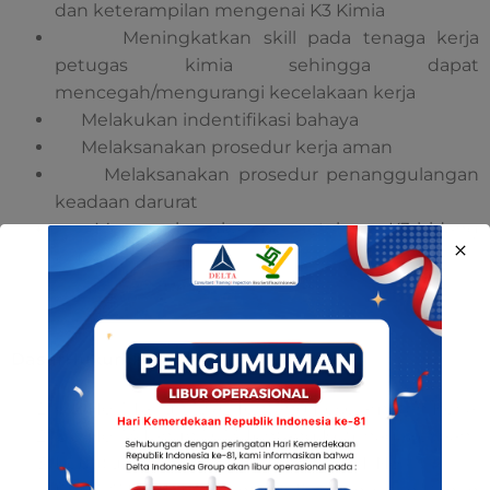
dan keterampilan mengenai K3 Kimia
Meningkatkan skill pada tenaga kerja
petugas kimia sehingga dapat
mencegah/mengurangi kecelakaan kerja
Melakukan indentifikasi bahaya
Melaksanakan prosedur kerja aman
Melaksanakan prosedur penanggulangan
keadaan darurat
Mengembangkan pengetahuan K3 bidang
kimia
DasarHukumPelatihan
UU No. 1 Tahun 1970 Tentang Keselamatan Kerja
UU No. 13 Tahun 2013 Tentang Ketenagakerjaan
Keputusan Menteri Tenaga Kerja R.I. No.