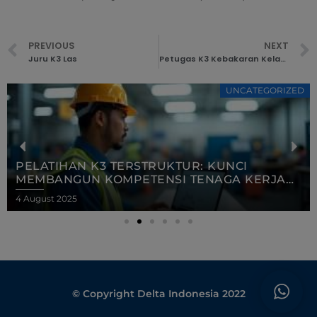
PREVIOUS
NEXT
Juru K3 Las
Petugas K3 Kebakaran Kelas D
UNCATEGORIZED
PELATIHAN K3 TERSTRUKTUR: KUNCI
MEMBANGUN KOMPETENSI TENAGA KERJA
DI ERA INDUSTRI 4.0
4 August 2025
© Copyright Delta Indonesia 2022