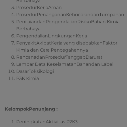
Berbahaya
ProsedurKerjaAman
ProsedurPenangananKebocorandanTumpahan
PenilaiandanPengendalianRisikoBahan Kimia
Berbahaya
PengendalianLingkunganKerja
PenyakitAkibatKerja yang disebabkanFaktor
Kimia dan Cara Pencegahannya
RencanadanProsedurTanggapDarurat
Lembar Data KeselamatanBahandan Label
DasarToksikologi
P3K Kimia
KelompokPenunjang :
PeningkatanAktivitas P2K3