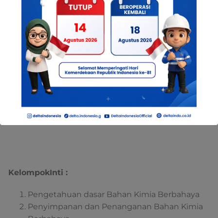
PER.187/MEN/1999 tentang Pengendalian Bahan
Kimia
MateriPelatihan :
KelompokDasar :
Kebijakan K3 Nasional
PeraturanPerundang- Undangan K3
PeraturanPerundang- Undangan K3Bidang
Kimia di TempatKerja
KelompokInti :
Pengetahuan dasar Bahan Kimia Berbahaya
Penyimpanan dan Penanganan Bahan Kimia