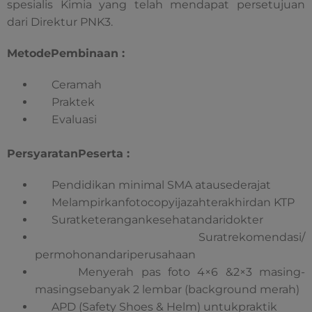
spesialis Kimia yang telah mendapat persetujuan
dari Direktur PNK3.
MetodePembinaan :
Ceramah
Praktek
Evaluasi
PersyaratanPeserta :
Pendidikan minimal SMA atausederajat
Melampirkanfotocopyijazahterakhirdan KTP
Suratketerangankesehatandaridokter
Suratrekomendasi/
permohonandariperusahaan
Menyerah pas foto 4×6 &2×3 masing-
masingsebanyak 2 lembar (background merah)
APD (Safety Shoes & Helm) untukpraktik