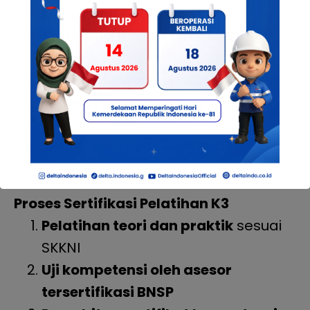
Kemnaker
Sertifikasi Kompetensi BNSP
melalui LSP resmi
Sertifikat Pelatihan K3 Khusus
seperti P3K, Scaffolding, Rigging, dll.
Cek daftar LSP resmi:
Daftar LSP BNSP –
K3
Proses Sertifikasi Pelatihan K3
Pelatihan teori dan praktik
sesuai
SKKNI
Uji kompetensi oleh asesor
tersertifikasi BNSP