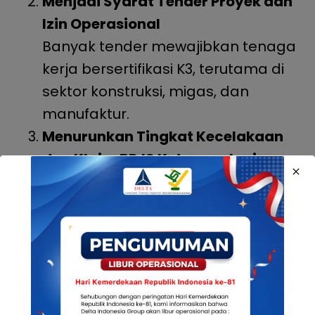
Menjadi Syarat Tender Proyek dan
Izin Operasional
Banyak tender mewajibkan tenaga
kerja bersertifikasi K3, terutama di
sektor konstruksi, migas, dan
manufaktur.
Menurunkan Tingkat Kecelakaan
dan Klaim BPJS Ketenagakerjaan
Lihat:
Regulasi BPJS Ketenagakerjaan –
Kecelakaan Kerja
Jenis Sertifikasi K3 yang Diakui Secara
Nasional
Sertifikat K3 Umum dan AK3U
dari