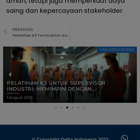
aman, tetapi juga memperkuat daya
saing dan kepercayaan stakeholder.
PREVIOUS
Pelatihan K3 Terstruktur: Kunci Membangun Kompetensi Tenaga Kerja di Era Industri 4.0
UNCATEGORIZED
PELATIHAN K3 UNTUK SUPERVISOR
INDUSTRI: MEMIMPIN DENGAN
KESELAMATAN
1 August 2025
© Copyright Delta Indonesia 2022