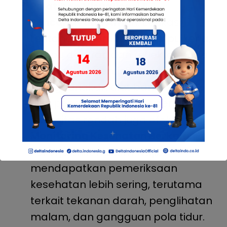
Pelatihan Visualisasi &
Pencahayaan Aman
: Edukasi
tentang penempatan lampu kerja,
lampu darurat, dan reflektor pada
APD sangat penting. Simulasi
menggunakan alat bantu visual
dan pengaturan lampu dengan
intensitas rendah juga efektif.
Monitoring Kesehatan Berkala
:
Pekerja shift malam wajib
mendapatkan pemeriksaan
kesehatan lebih sering, terutama
terkait tekanan darah, penglihatan
malam, dan gangguan pola tidur.