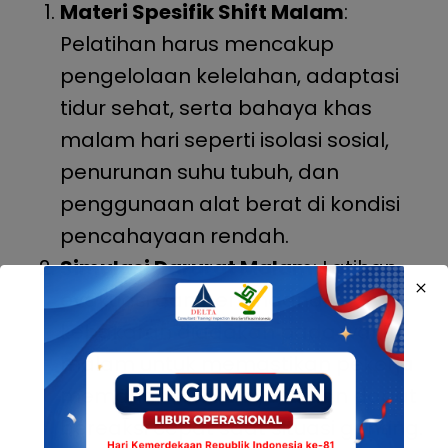
Materi Spesifik Shift Malam
:
Pelatihan harus mencakup
pengelolaan kelelahan, adaptasi
tidur sehat, serta bahaya khas
malam hari seperti isolasi sosial,
penurunan suhu tubuh, dan
penggunaan alat berat di kondisi
pencahayaan rendah.
Simulasi Darurat Malam
: Latihan
evakuasi dan penanganan
kebakaran diadakan pada waktu
malam untuk memastikan pekerja
memahami risiko nyata dan dapat
bereaksi cepat saat situasi genting.