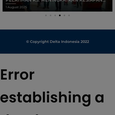
PELATIHAN K3: MENINGKATKAN KESIAPAN
NYATA DI LAPANGAN
1 August 2025
© Copyright Delta Indonesia 2022
Error
establishing a