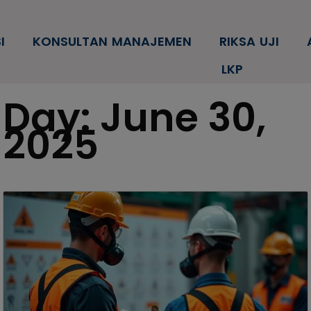
modal-check
I
KONSULTAN MANAJEMEN
RIKSA UJI
LKP
Day:
June 30,
2025