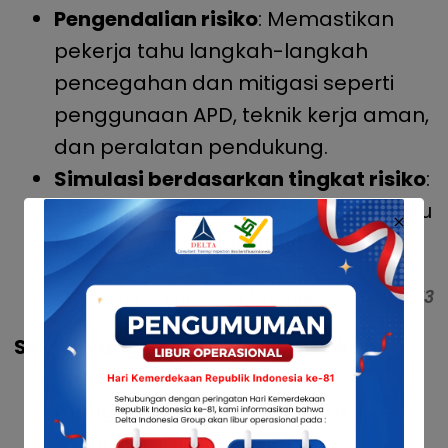
Pengendalian risiko
: Memastikan
pekerja tahu langkah-langkah
pencegahan dan mitigasi seperti
penggunaan APD, teknik kerja aman,
dan peralatan pendukung.
Simulasi berdasarkan tingkat risiko
:
Skenario pelatihan dirancang meniru
kondisi nyata di lapangan.
Kemnaker – Panduan Manajemen Risiko K3
Sektor yang Sangat Membutuhkan
Industri Konstruksi
: Pekerja
menghadapi risiko jatuh dari
ketinggian, runtuhan, dan