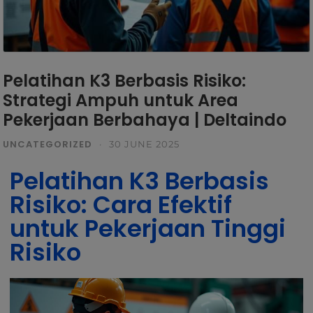
Pelatihan K3 Berbasis Risiko:
Strategi Ampuh untuk Area
Pekerjaan Berbahaya | Deltaindo
UNCATEGORIZED
·
30 JUNE 2025
Pelatihan K3 Berbasis
Risiko: Cara Efektif
untuk Pekerjaan Tinggi
Risiko