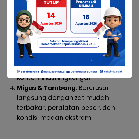
penggunaan alat berat.
Energi & Listrik Tegangan Tinggi
:
Bahaya fatal akibat sengatan listrik
dan korsleting sangat tinggi.
Pabrik Kimia & Logistik Bahan
Berbahaya
: Risiko ledakan,
kebocoran zat kimia, dan
kontaminasi lingkungan.
Migas & Tambang
: Berurusan
langsung dengan zat mudah
terbakar, peralatan besar, dan
kondisi medan ekstrem.