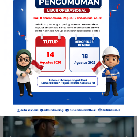
yang Perlu
Diketahui Oleh
Para Pekerja
Konstruksi
deltaindo
November 21, 2023
9:44 am
PREVIOUS
NEXT
Manfaat Menggunakan Rompi Safety
Pentingnya Pemeliharaan Lift
UNCATEGORIZED