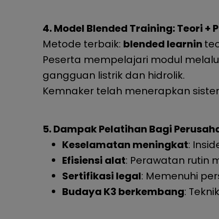
4. Model Blended Training: Teori + 
Metode terbaik:
blended learnin
teo
Peserta mempelajari modul melalu
gangguan listrik dan hidrolik.
Kemnaker telah menerapkan sistem 
5. Dampak Pelatihan Bagi Perusah
Keselamatan meningkat
: Insi
Efisiensi alat
: Perawatan ruti
Sertifikasi legal
: Memenuhi pers
Budaya K3 berkembang
: Tekn