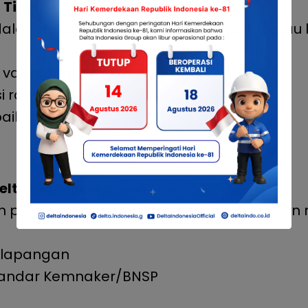
 Tinggi
alam tekanan tinggi, risiko kebocoran atau
alve, silinder
rantai hidrolik
aikan cepat
Delta Indonesia Group
pelatihan operator dan teknisi K3 dengan 
k lapangan
 standar Kemnaker/BNSP