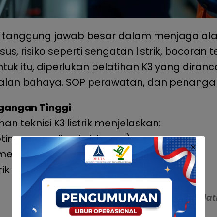
i tanggung jawab besar dalam menjaga alat l
us, risiko seperti sengatan listrik, bocoran 
tuk itu, diperlukan pelatihan K3 yang diranc
an bahaya, SOP perawatan, dan penangan
egangan Tinggi
an teknisi K3 listrik menjelaskan:
leting, grounding tak benar)
 metode aman
ik
Pelat