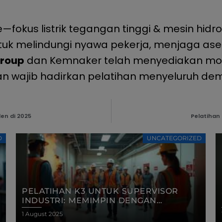
—fokus listrik tegangan tinggi & mesin hid
ntuk melindungi nyawa pekerja, menjaga aset
Group
dan Kemnaker telah menyediakan modu
n wajib hadirkan pelatihan menyeluruh de
en di 2025​
Pelatihan 
D
UNCATEGORIZED
SIMULASI KEADAAN DARURAT DALAM
PELATIHAN K3: MENINGKATKAN
KESIAPAN NYATA DI LAPANGAN
1 August 2025