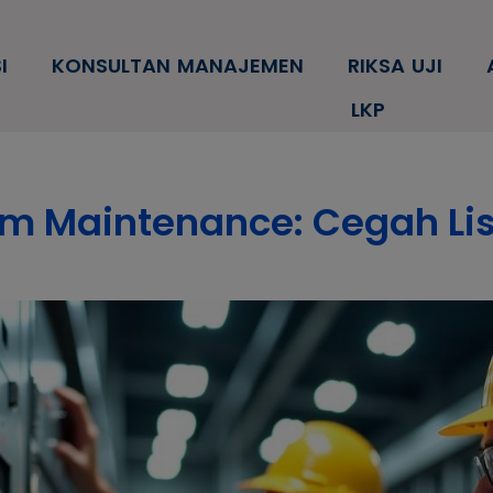
modal-check
I
KONSULTAN MANAJEMEN
RIKSA UJI
LKP
im Maintenance: Cegah Lis