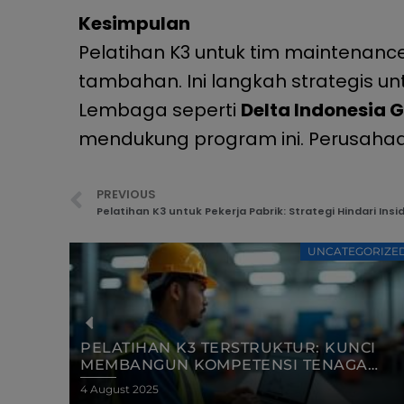
Kesimpulan
Pelatihan K3 untuk tim maintenance
tambahan. Ini langkah strategis u
Lembaga seperti
Delta Indonesia 
mendukung program ini. Perusahaa
PREVIOUS
Pelatihan K3 untuk Pekerja Pabrik: Strategi Hindari Insid
ORIZED
UNCATEGORIZE
CI
PELATIHAN K3 UNTUK SUPERVISOR
A
INDUSTRI: MEMIMPIN DENGAN
KESELAMATAN
1 August 2025