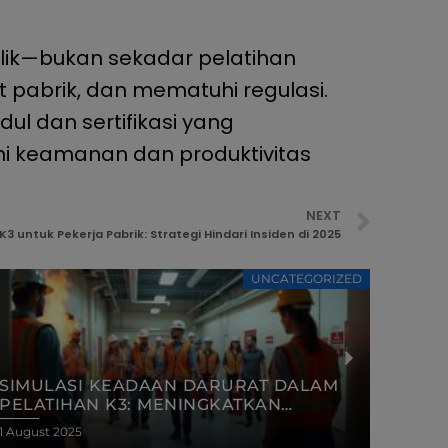
rolik—bukan sekadar pelatihan
 pabrik, dan mematuhi regulasi.
l dan sertifikasi yang
mi keamanan dan produktivitas
NEXT
K3 untuk Pekerja Pabrik: Strategi Hindari Insiden di 2025
UNCATEGORIZED
PELATIHAN K3 UNTUK TIM
MEMB
MAINTENANCE: MENGURANGI RISIKO DI
KERJ
GARIS DEPAN OPERASI INDUSTRI
BERB
31 July 2025
31 July