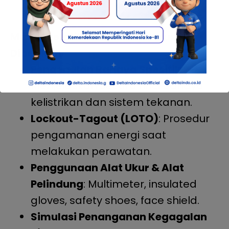
Materi Pelatihan K3 yang Harus
Diberikan
Pengenalan Bahaya Spesifik
:
Menjelaskan secara rinci bahaya
kelistrikan dan sistem tekanan.
Lockout-Tagout (LOTO)
: Prosedur
pengamanan energi saat
melakukan perawatan.
Penggunaan Alat Ukur & Alat
Pelindung
: Multimeter, insulated
gloves, safety shoes, face shield.
Simulasi Penanganan Kegagalan