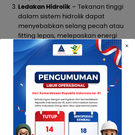
Ledakan Hidrolik
– Tekanan tinggi
dalam sistem hidrolik dapat
menyebabkan selang pecah atau
fitting lepas, melepaskan energi
yang besar dan cairan berbahaya.
Terjepit atau Cedera Mekanik
–
Saat mengganti komponen mesin
yang bergerak atau saat sistem
tidak dikunci dengan benar.
Paparan Bahan Kimia
– Cairan
pelumas, pendingin, atau bahan
pembersih yang digunakan pada
sistem mesin bisa menyebabkan
iritasi, luka bakar, atau reaksi kimia.