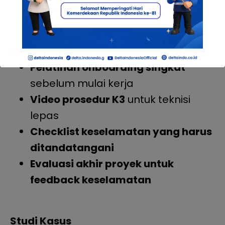
kecelakaan kerja.
Model Pelatihan yang Bisa Diterapkan
Pelatihan onboarding singkat
sebelum mulai kerja
Video prosedur K3
untuk teknisi
lepas
Checklist keselamatan yang harus
ditandatangani
Evaluasi akhir proyek untuk
feedback keselamatan
Studi Kasus