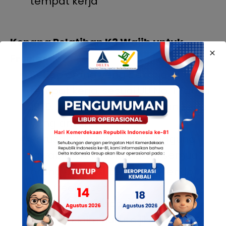
tempat kerja
Kenapa Pelatihan K3 Wajib untuk
Freelance?
Setiap orang yang bekerja di
tempat kerja, sesuai UU No. 1 Tahun
1970, berhak atas lingkungan kerja
yang aman.
Perusahaan tetap bertanggung
jawab atas keselamatan semua
orang di lokasi, termasuk vendor
dan freelancer.
Pelatihan K3 dapat mengurangi
potensi klaim hukum jika terjadi