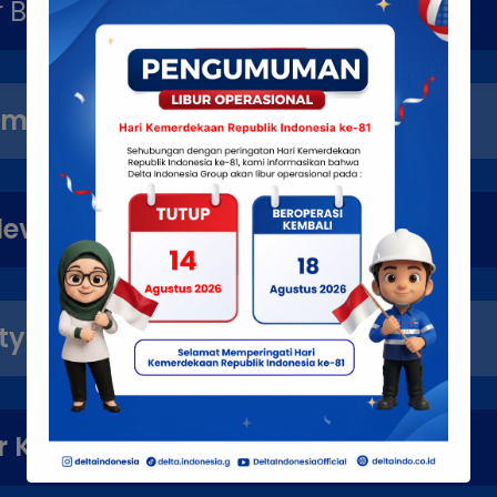
Boiler Kelas I
 Umum
Elevator & Eskalator
ety Manager
 K3 Forklift