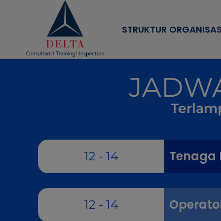
STRUKTUR ORGANISAS
JADWA
Terlamp
Tenaga K
12 - 14
Operato
12 - 14