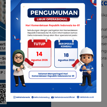
Berka
Copy ijazah (pendidik
Copy KTP.
Soft file pasfoto for
Surat keterangan kerja
Surat pernyataan pese
semua peraturan yang
Safety shoes untuk pra
Handphone android.