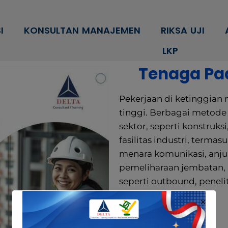
modal-check
I
KONSULTAN MANAJEMEN
RIKSA UJI
LKP
Tenaga Pad
Pekerjaan di ketinggian 
tinggi. Berbagai metode 
sektor, seperti konstruk
fasilitas industri, termas
menara komunikasi, anju
pemeliharaan jembatan, 
seperti outbound, penelit