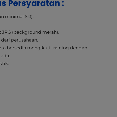
s Persyaratan :
an minimal SD).
mat JPG (background merah).
 dari perusahaan.
rta bersedia mengikuti training dengan
 ada.
ktik.