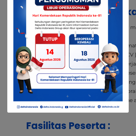
Berka
Pendidikan terakhir m
Copy KTP.
Soft file pasfoto form
Curriculum Vitae ( CV )
Surat keterangan kerja
Surat pernyataan pese
semua peraturan yang
Safety shoes untuk pra
Laptop & handphone a
Fasilitas Peserta :