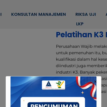
modal-check
I
KONSULTAN MANAJEMEN
RIKSA UJI
LKP
Pelatihan K3 L
Perusahaan Wajib melak
untuk pemenuhan itu, b
kualifikasi dalam hal kes
diindustri juga memberik
industri K3. Banyak peke
untuk memiliki sertifikas
dan sertifikasi K3 ini, d
memiliki akses dan relas