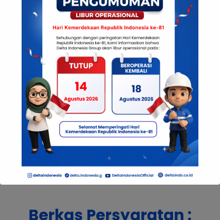
Eskalator
Perusahaan Wajib melaksanakan Keselamatan
dan Kesehatan Kerja, untuk pemenuhan itu, butuh
pegawai sepertimu yang memiliki kualifikasi
dalam hal keselamatan dan kesehatan kerja ( K3 )
pekerja diindustri juga memberikan kredibilitas
sebagai profesional di industri K3. Banyak
pekerjaan di dunia K3 mensyaratkan pelamar
untuk memiliki sertifikasi atau pelatihan K3.
Mengikuti pelatihan dan sertifikasi K3 ini, dapat
memenuhi persyaratan tersebut, memiliki akses
dan relasi untuk lebih banyak peluang pekerjaan.
Berkas Persyaratan :