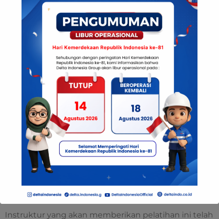
Pengetahuan teknik pencegahan
kebakaran
System instalasi deteksi, alarm, dan
pemadam kebakaran
Sarana evakuasi
Pemeliharaan, pemeriksaan,
pengetahuan dasar pengujian peralatan
proteksi kebakaran
Fire Emergency Respon Plan
Evaluasi:
Praktek (hydrant, SCBA, rescue)
Evaluasi
Instruktur
Instruktur yang akan memberikan pelatihan ini telah