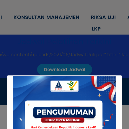
modal-check
I
KONSULTAN MANAJEMEN
RIKSA UJI
LKP
Jadwal Pelatihan Terkini
a/wp-content/uploads/2021/06/Jadwal-Juli.pdf” title=”Jadw
Download Jadwal
© Copyright Delta Indonesia 2022