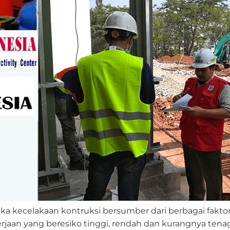
ka kecelakaan kontruksi bersumber dari berbagai faktor
jaan yang beresiko tinggi, rendah dan kurangnya tenaga 