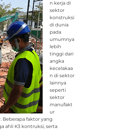
n kerja di
sektor
konstruksi
di dunia
pada
umumnya
lebih
tinggi dari
angka
kecelakaa
n di sektor
lainnya
seperti
sektor
manufakt
ur
. Beberapa faktor yang
ahli K3 kontruksi, serta