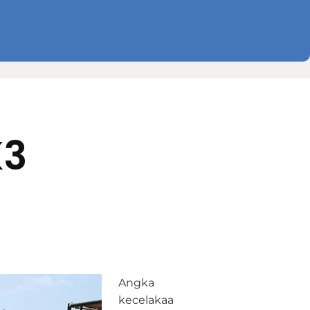
K3
Angka
kecelakaa