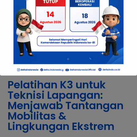
hanya soal kewajiban, tapi strategi
cerdas membangun SDM unggul yang
sadar risiko dan bertanggung jawab.
Pelatihan K3 untuk Teknisi
Lapangan: Menjawab Tantangan
Mobilitas & Lingkungan Ekstrem
UNCATEGORIZED
·
25 JULY 2025
Pelatihan K3 untuk
Teknisi Lapangan:
Menjawab Tantangan
Mobilitas &
Lingkungan Ekstrem