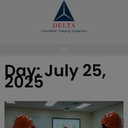
modal-check
Day:
July 25,
2025