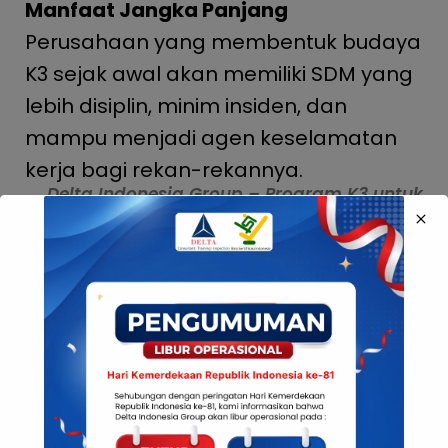
Manfaat Jangka Panjang
Perusahaan yang membentuk budaya
K3 sejak awal akan memiliki SDM yang
lebih disiplin, minim insiden, dan
mampu menjadi agen keselamatan
kerja bagi rekan-rekannya.
Delta Indonesia Group – Program K3 untuk
Fresh Graduate
Kemnaker – Edukasi K3 untuk Pekerja Baru
dan Magang
Kesimpulan
Pelatihan K3 bukan hanya untuk
pekerja senior, tapi justru paling
penting bagi pekerja baru. Ini bukan