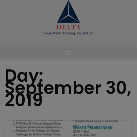
modal-check
Day:
September 30,
2019